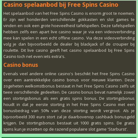
Casino spelaanbod bij Free Spins Casino
Het spelaanbod van het Free Spins Casino is enorm groot te noemen.
Er zijn wel honderden verschillende gokkasten en slot games te
vinden en ook een grote hoeveelheid tafelspellen. Deze tafelspellen
hebben zelfs een apart live casino waar je via een videoverbinding
mee kan spelen in een echt offline casino. Via deze videoverbinding
volg je dan bijvoorbeeld de dealer bij blackjack of de croupier bij
roulette. Dit live casino geeft het casino spelaanbod bij Free Spins
Casino toch net even iets extra's.
Casino bonus
Evenals veel andere online casino's beschikt het Free Spins Casino
over een aantrekkelijke casino bonus voor nieuwe klanten. Deze
zogeheten welkomstbonus bestaat in het Free Spins Casino zelfs uit
twee verschillende gedeelten. De casino bonus bevat namelijk zowel
een stortingsbonus als een gratis spins bonus. De stortingsbonus
houdt in dat je eerste storting in het Free Spins Casino met een
bonusbedrag van 50% van deze storting wordt vergroot. Als je
bijvoorbeeld 300 euro stort zal je daarbovenop cashback bonusgeld
krijgen. De stortingsbonus bestaat uit 1000 gratis spins. De gratis
spins kun je inzetten op de razend populaire slot game 'Starburst'.