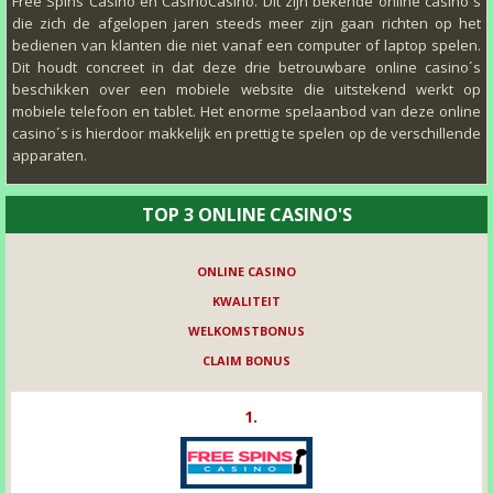
Free Spins Casino en CasinoCasino. Dit zijn bekende online casino´s
die zich de afgelopen jaren steeds meer zijn gaan richten op het
bedienen van klanten die niet vanaf een computer of laptop spelen.
Dit houdt concreet in dat deze drie betrouwbare online casino´s
beschikken over een mobiele website die uitstekend werkt op
mobiele telefoon en tablet. Het enorme spelaanbod van deze online
casino´s is hierdoor makkelijk en prettig te spelen op de verschillende
apparaten.
TOP 3 ONLINE CASINO'S
ONLINE CASINO
KWALITEIT
WELKOMSTBONUS
CLAIM BONUS
1.