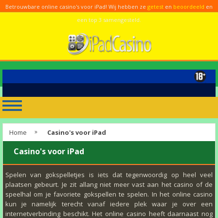
Betrouwbare online casino's voor iPad! Wij hebben ze
getest
en
beoordeeld
en
een top 3 samengesteld.
Home
Casino's voor iPad
Casino's voor iPad
Spelen van gokspelletjes is iets dat tegenwoordig op heel veel
plaatsen gebeurt. Je zit allang niet meer vast aan het casino of de
speelhal om je favoriete gokspellen te spelen. In het online casino
kun je namelijk terecht vanaf iedere plek waar je over een
internetverbinding beschikt. Het online casino heeft daarnaast nog