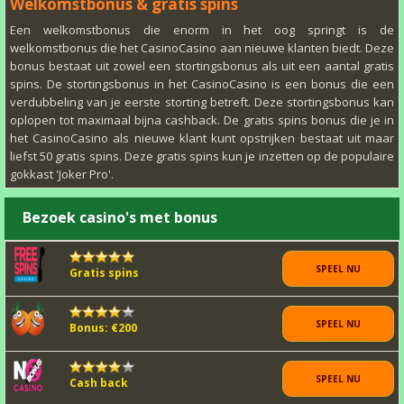
Welkomstbonus & gratis spins
Een welkomstbonus die enorm in het oog springt is de
welkomstbonus die het CasinoCasino aan nieuwe klanten biedt. Deze
bonus bestaat uit zowel een stortingsbonus als uit een aantal gratis
spins. De stortingsbonus in het CasinoCasino is een bonus die een
verdubbeling van je eerste storting betreft. Deze stortingsbonus kan
oplopen tot maximaal bijna cashback. De gratis spins bonus die je in
het CasinoCasino als nieuwe klant kunt opstrijken bestaat uit maar
liefst 50 gratis spins. Deze gratis spins kun je inzetten op de populaire
gokkast 'Joker Pro'.
Bezoek casino's met bonus
SPEEL NU
Gratis
spins
SPEEL NU
Bonus:
€200
SPEEL NU
Cash
back